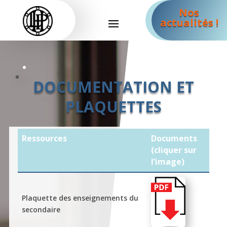
Nos
actualités !
DOCUMENTATION ET
PLAQUETTES
Ressources
Documents
(cliquer sur
l’image)
Plaquette des enseignements du
secondaire