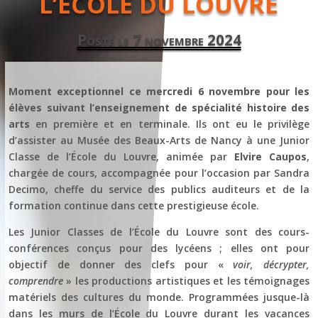
L’ÉCOLE DU LOUVRE
Posté le 7 novembre 2024
Moment exceptionnel ce mercredi 6 novembre pour les
élèves suivant l’enseignement de spécialité histoire des
arts
en première et en terminale. Ils ont eu le privilège
d’assister au Musée des Beaux-Arts de Nancy à une Junior
Classe de l’École du Louvre, animée par
Elvire Caupos
,
chargée de cours, accompagnée pour l’occasion par Sandra
Decimo, cheffe du service des publics auditeurs et de la
formation continue dans cette prestigieuse école.
Les Junior Classes de l’École du Louvre sont des cours-
conférences conçus pour des lycéens ; elles ont pour
objectif de donner des clefs pour «
voir, décrypter,
comprendre
» les productions artistiques et les témoignages
matériels des cultures du monde. Programmées jusque-là
dans les murs de l’École du Louvre durant les vacances