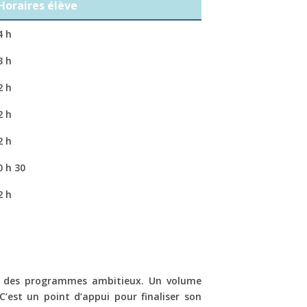
Horaires élève
4 h
3 h
2 h
2 h
2 h
0 h 30
2 h
vec des programmes ambitieux. Un volume
’est un point d’appui pour finaliser son