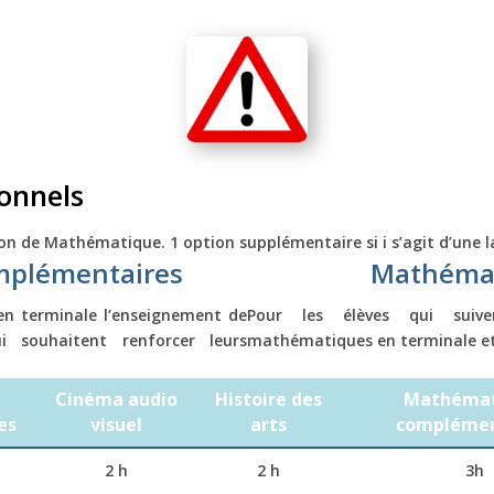
onnels
ion de Mathématique. 1 option supplémentaire si i s’agit d’une 
plémentaires
Mathémat
 en terminale l’enseignement de
Pour les élèves qui suive
 souhaitent renforcer leurs
mathématiques en terminale et q
Cinéma audio
Histoire des
Mathémat
es
visuel
arts
complémen
2 h
2 h
3h