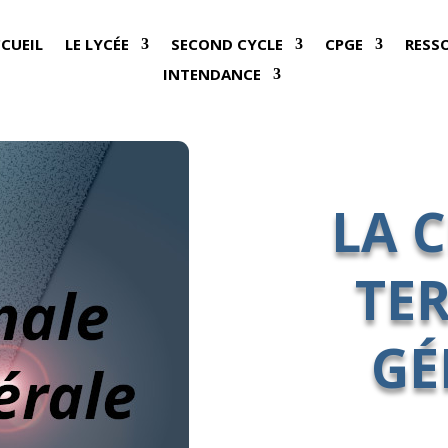
CCUEIL
LE LYCÉE
SECOND CYCLE
CPGE
RESS
INTENDANCE
LA 
TE
GÉ