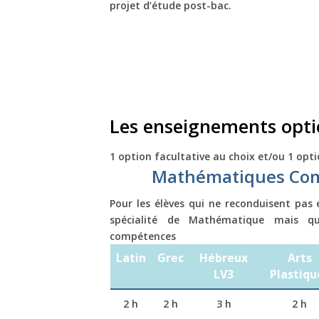
projet d’étude post-bac.
Les enseignements opti
1 option facultative au choix et/ou 1 opt
Mathématiques Com
Pour les élèves qui ne reconduisent pas
spécialité de Mathématique mais qui
compétences
Latin
Grec
Hébreux
Arts
LV3
Plastiqu
2 h
2 h
3 h
2 h