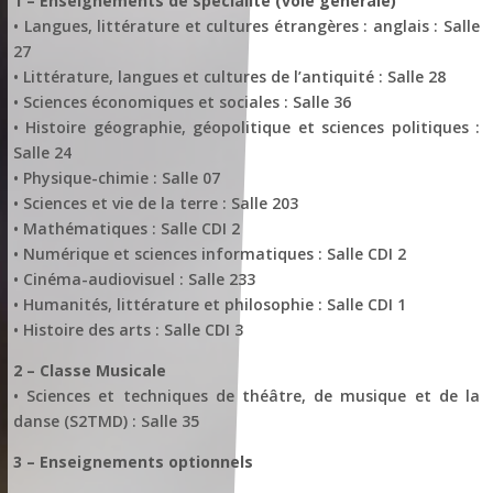
1 – Enseignements de spécialité (voie générale)
• Langues, littérature et cultures étrangères : anglais : Salle
27
• Littérature, langues et cultures de l’antiquité : Salle 28
• Sciences économiques et sociales : Salle 36
• Histoire géographie, géopolitique et sciences politiques :
Salle 24
• Physique-chimie : Salle 07
• Sciences et vie de la terre : Salle 203
• Mathématiques : Salle CDI 2
• Numérique et sciences informatiques : Salle CDI 2
• Cinéma-audiovisuel : Salle 233
• Humanités, littérature et philosophie : Salle CDI 1
• Histoire des arts : Salle CDI 3
2 – Classe Musicale
• Sciences et techniques de théâtre, de musique et de la
danse (S2TMD) : Salle 35
3 – Enseignements optionnels