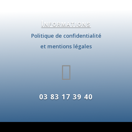
Informations
Politique de confidentialité
et mentions légales

03 83 17 39 40