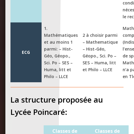
condi
néces
le re
1.
Math
Mathématiques
2 à choisir parmi
comp
et au moins 1
– Mathematique
(Indi
parmi: – Hist-
– Hist-Géo,
l’en
ECG
Géo, Géopo.,
Géopo., Sci. Po –
de sp
Sci. Po – SES –
SES – Huma, litt
Math
Huma, litt et
et Philo – LLCE
n’a p
Philo – LLCE
en Tl
La structure proposée au
Lycée Poincaré:
Classes de
Classes de