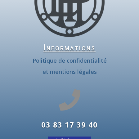
Informations
Politique de confidentialité
et mentions légales

03 83 17 39 40