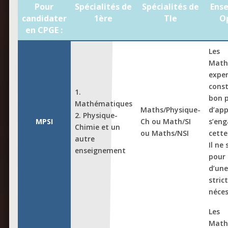
Pour
Spécialités de
Spécialités de
Ens
candidater
1ère
Tle
O
en CPGE :
Les
Math
expe
const
1.
bon 
Mathématiques
Maths/Physique-
d’app
2. Physique-
MPSI
Ch ou Math/SI
s’eng
Chimie et un
ou Maths/NSI
cette
autre
Il ne 
enseignement
pour
d’une
stri
néces
Les
Math