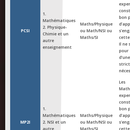
expe
const
1.
bon 
Mathématiques
Maths/Physique
d’app
2. Physique-
PCSI
ou Math/NSI ou
s’eng
Chimie et un
Maths/SI
cette
autre
Il ne 
enseignement
pour
d’une
stri
néces
Les
Math
expe
const
1.
bon 
Mathématiques
Maths/Physique
d’app
MP2I
2. NSI et un
ou Math/NSI ou
s’eng
autre
Maths/SI
cette