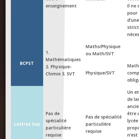
enseignement
Il ne 
pour
d’une
stri
néces
Maths/Physique
1.
ou Math/SVT
Mathématiques
BCPST
Math
2. Physique-
Physique/SVT
comp
Chimie 3. SVT
oblig
Un e
de l
anci
Pas de
être u
Pas de spécialité
spécialité
lycée
Lettres Sup
particulière
particulière
propo
requise
requise
n’est