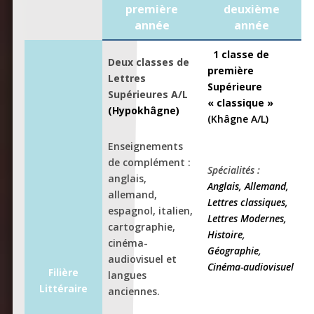
première
deuxième
année
année
1 classe de
Deux classes de
première
Lettres
Supérieure
Supérieures A/L
« classique »
(Hypokhâgne)
(Khâgne A/L)
Enseignements
de complément :
Spécialités :
anglais,
Anglais, Allemand,
allemand,
Lettres classiques,
espagnol, italien,
Lettres Modernes,
cartographie,
Histoire,
cinéma-
Géographie,
audiovisuel et
Cinéma-audiovisuel
Filière
langues
Littéraire
anciennes.