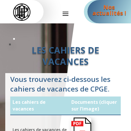
Nos
actualités !
LES CAHIERS DE
VACANCES
Vous trouverez ci-dessous les
cahiers de vacances de CPGE.
Les cahiers de
Documents (cliquer
vacances
sur l’image)
Les cahiers de vacances de