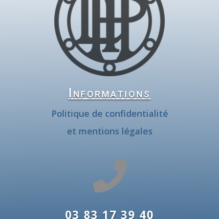
Informations
Politique de confidentialité
et mentions légales

03 83 17 39 40