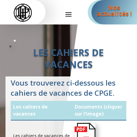
Nos
actualités !
LES CAHIERS DE
VACANCES
Vous trouverez ci-dessous les
cahiers de vacances de CPGE.
Les cahiers de
Documents (cliquer
vacances
sur l’image)
Les cahiers de vacances de