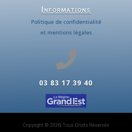
Informations
Politique de confidentialité
et mentions légales

03 83 17 39 40
Copyright © 2026| Tous Droits Réservés