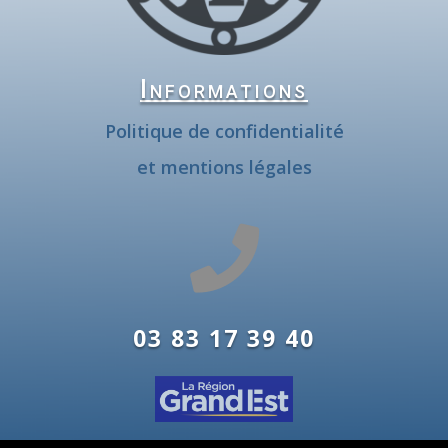
Informations
Politique de confidentialité
et mentions légales

03 83 17 39 40