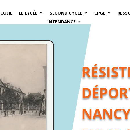
CCUEIL
LE LYCÉE
SECOND CYCLE
CPGE
RESS
INTENDANCE
RÉSIST
DÉPOR
NANCY 