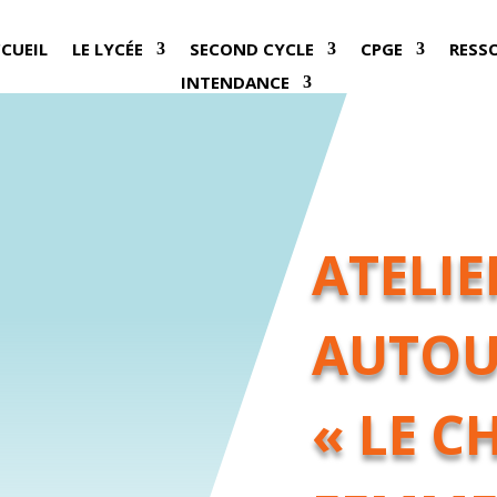
CCUEIL
LE LYCÉE
SECOND CYCLE
CPGE
RESS
INTENDANCE
ATELIE
AUTOU
« LE C