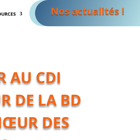
Nos actualités !
OURCES
R AU CDI
R DE LA BD
HŒUR DES