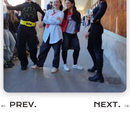
←
PREV.
NEXT.
→